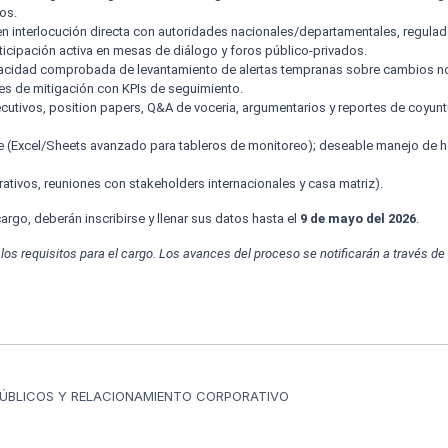
os.
en interlocución directa con autoridades nacionales/departamentales, regula
ticipación activa en mesas de diálogo y foros público-privados.
cidad comprobada de levantamiento de alertas tempranas sobre cambios norm
nes de mitigación con KPIs de seguimiento.
cutivos, position papers, Q&A de voceria, argumentarios y reportes de coyunt
(Excel/Sheets avanzado para tableros de monitoreo); deseable manejo de he
ativos, reuniones con stakeholders internacionales y casa matriz).
rgo, deberán inscribirse y llenar sus datos hasta el
9 de mayo del 2026
.
s requisitos para el cargo. Los avances del proceso se notificarán a través de
PÚBLICOS Y RELACIONAMIENTO CORPORATIVO