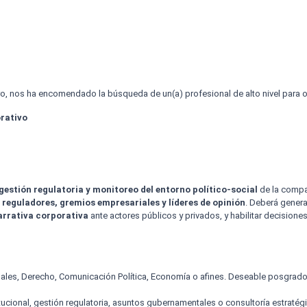
bro, nos ha encomendado la búsqueda de un(a) profesional de alto nivel para o
rativo
gestión regulatoria y monitoreo del entorno político-social
de la compañ
reguladores, gremios empresariales y líderes de opinión
. Deberá gener
arrativa corporativa
ante actores públicos y privados, y habilitar decisione
ionales, Derecho, Comunicación Política, Economía o afines. Deseable posgra
itucional, gestión regulatoria, asuntos gubernamentales o consultoría estraté