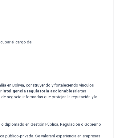
cupar el cargo de:
ía en Bolivia, construyendo y fortaleciendo vínculos
ar
inteligencia regulatoria accionable
(alertas
s de negocio informadas que protejan la reputación y la
do o diplomado en Gestión Pública, Regulación o Gobierno
gica público-privada. Se valorará experiencia en empresas