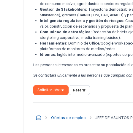
de consumo masivo, agroindustria o sectores regulad
Gestión de Stakeholders:
Trayectoria demostrable 
Ministerios), gremios (CAINCO, CNI, CAO, ANAPO) y par
Inteligencia regulatoria y gestión de riesgos:
Capa
valor, construcción de escenarios y propuesta de pla
Comunicación estratégica:
Redacción de briefs eje
storytelling corporativo, media training básico).
Herramientas:
Dominio de Office/Google Workspace 
plataformas de monitoreo de medios/redes.
Idiomas:
Inglés intermedio-avanzado (reportes corpor
Las personas interesadas en presentar su postulación al ca
Se contactará únicamente a las personas que cumplan con lo
Solicitar ahora
Referir
Ofertas de empleo
JEFE DE ASUNTOS 